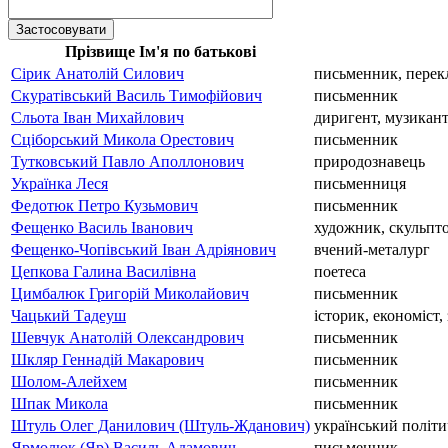
Прізвище Ім'я по батькові
Сірик Анатолій Силович
письменник, перекл
Скуратівський Василь Тимофійович
письменник
Сльота Іван Михайлович
диригент, музикан
Сціборський Микола Орестович
письменник
Тутковський Павло Аполлонович
природознавець
Українка Леся
письменниця
Федотюк Петро Кузьмович
письменник
Фещенко Василь Іванович
художник, скульпт
Фещенко-Чопівський Іван Адріянович
вчений-металург
Цепкова Галина Василівна
поетеса
Цимбалюк Григорій Миколайович
письменник
Чацький Тадеуш
історик, економіст
Шевчук Анатолій Олександрович
письменник
Шкляр Геннадій Макарович
письменник
Шолом-Алейхем
письменник
Шпак Микола
письменник
Штуль Олег Данилович (Штуль-Жданович)
український політи
Ярмолюк (Яр) Василь Адамович
письменник