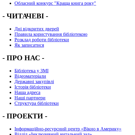
Обласний конкурс "Краща книга року"
- ЧИТАЧЕВІ -
Дні відкритих дверей
Правила користування бібліотекою
Розклад роботи бібліотеки
Як записатися
- ПРО НАС -
Бібліотека у ЗМІ
Відеоматеріали
Державні закупівлі
Історія бібліотеки
Наша адреса
Наші партнери
Структура бібліотеки
- ПРОЕКТИ -
Інформаційно-ресурсний центр «Вікно в Америку»
Вiддiл «Інклюзивний читальний зал»