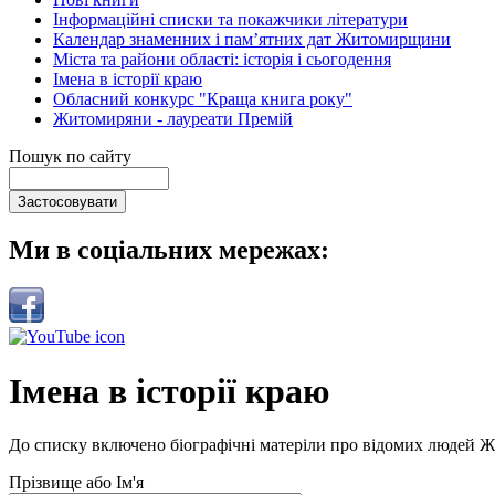
Інформаційні списки та покажчики літератури
Календар знаменних і пам’ятних дат Житомирщини
Міста та райони області: історія і сьогодення
Імена в історії краю
Обласний конкурс "Краща книга року"
Житомиряни - лауреати Премій
Пошук по сайту
Ми в соціальних мережах:
Імена в історії краю
До списку включено біографічні матеріли про відомих людей 
Прізвище або Ім'я