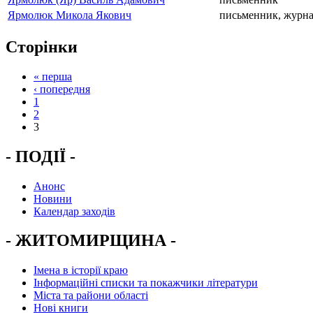
Ярмолюк Микола Якович
письменник, журна
Сторінки
« перша
‹ попередня
1
2
3
- ПОДІЇ -
Анонс
Новини
Календар заходів
- ЖИТОМИРЩИНА -
Імена в історії краю
Інформаційні списки та покажчики літератури
Міста та райони області
Нові книги