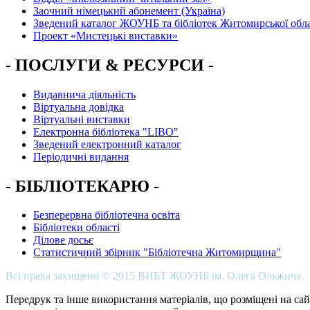
Заочний німецький абонемент (Україна)
Зведений каталог ЖОУНБ та бібліотек Житомирської обла
Проект «Мистецькі виставки»
- ПОСЛУГИ & РЕСУРСИ -
Видавнича діяльність
Віртуальна довідка
Віртуальні виставки
Електронна бібліотека "LIBO"
Зведений електронний каталог
Періодичні видання
- БІБЛІОТЕКАРЮ -
Безперервна бібліотечна освіта
Бібліотеки області
Ділове досьє
Статистичний збірник "Бібліотечна Житомирщина"
Всі права захищено © 2015 ВНБТ ЖОУНБ ім. Олега Ольжича
Передрук та інше використання матеріалів, що розміщені на сай