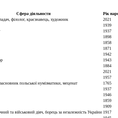
Сфера діяльности
Рік на
адач, філолог, краєзнавець, художник
2021
1939
т
1937
1898
1858
1871
1942
ор
1943
1884
2021
1957
, засновник польської нумізматики, меценат
1765
1937
1946
1859
1909
чний та військовий діяч, борець за незалежність України
1917
1945