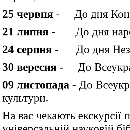
25 червня
- До дня Конс
21 липня
- До дня наро
24 серпня
-
До дня Нез
30 вересня
-
До
Всеукра
09 листопада
- До Всеукр
культури.
На вас чекають екскурсії
універсальній науковій бі