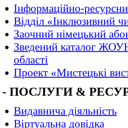
Інформаційно-ресурсни
Вiддiл «Інклюзивний ч
Заочний німецький або
Зведений каталог ЖОУН
області
Проект «Мистецькі вис
- ПОСЛУГИ & РЕСУР
Видавнича діяльність
Віртуальна довідка