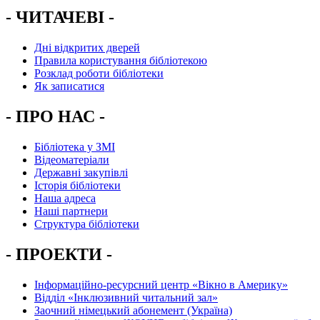
- ЧИТАЧЕВІ -
Дні відкритих дверей
Правила користування бібліотекою
Розклад роботи бібліотеки
Як записатися
- ПРО НАС -
Бібліотека у ЗМІ
Відеоматеріали
Державні закупівлі
Історія бібліотеки
Наша адреса
Наші партнери
Структура бібліотеки
- ПРОЕКТИ -
Інформаційно-ресурсний центр «Вікно в Америку»
Вiддiл «Інклюзивний читальний зал»
Заочний німецький абонемент (Україна)