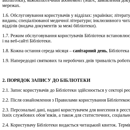
Бібліотеки), міжбібліотечний абонемент (МБА; замовлення докум
мережах.
1.6. Обслуговування користувачів у відділах: україніки; літера
видань; спеціалізованої медичної літератури; інклюзивного чит
відділів (видача документів за межі бібліотеки).
1.7. Режим обслуговування користувачів Бібліотеки встановлює
і на веб-сайті Бібліотеки.
1.8. Кожна остання середа місяця –
санітарний день
, Бібліотек
1.9. Напередодні святкових та неробочих днів тривалість робот
2. ПОРЯДОК ЗАПИСУ ДО БІБЛІОТЕКИ
2.1. Запис користувачів до Бібліотеки здійснюється у секторі ре
2.2. Після ознайомлення з Правилами користування Бібліотекою
2.3. Персональні дані, надані користувачем для внесення в ре
їхніх службових обов’язків, а також для статистичних, соціальн
2.4. Користувачу Бібліотеки видається читацький квиток. Термін