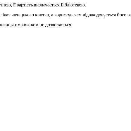
ною, її вартість визначається Бібліотекою.
блікат читацького квитка, а користувачем відшкодовується його ва
читацьким квитком не дозволяється.