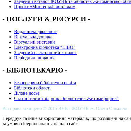
Зведений каталог ЖОУНБ та бібліотек Житомирської обла
Проект «Мистецькі виставки»
- ПОСЛУГИ & РЕСУРСИ -
Видавнича діяльність
Віртуальна довідка
Віртуальні виставки
Електронна бібліотека "LIBO"
Зведений електронний каталог
Періодичні видання
- БІБЛІОТЕКАРЮ -
Безперервна бібліотечна освіта
Бібліотеки області
Ділове досьє
Статистичний збірник "Бібліотечна Житомирщина"
Всі права захищено © 2015 ВНБТ ЖОУНБ ім. Олега Ольжича
Передрук та інше використання матеріалів, що розміщені на сай
за умови гіперпосилання на наш сайт.