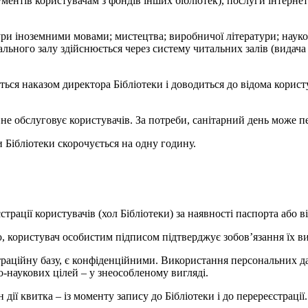
ентів користувачам з фондів інших бібліотек), послуги інтернет-
тури іноземними мовами; мистецтва; виробничої літератури; науков
ального залу здійснюється через систему читальних залів (видача 
ться наказом директора Бібліотеки і доводиться до відома корис
а не обслуговує користувачів. За потреби, санітарний день може 
и Бібліотеки скорочується на одну годину.
єстрації користувачів (хол Бібліотеки) за наявності паспорта або 
, користувач особистим підписом підтверджує зобов’язання їх в
єстраційну базу, є конфіденційними. Використання персональних 
о-наукових цілей – у знеособленому вигляді.
 дії квитка – із моменту запису до Бібліотеки і до перереєстраці