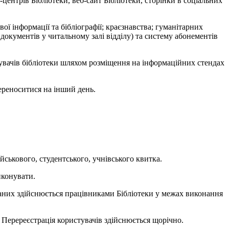
центрів Бібліотеки, веб-сайт Бібліотеки, сторінки в соціальних
ої інформації та бібліографії; краєзнавства; гуманітарних
документів у читальному залі відділу) та систему абонементів
тувачів бібліотеки шляхом розміщення на інформаційних стендах
переноситися на інший день.
військового, студентського, учнівського квитка.
иконувати.
даних здійснюється працівниками Бібліотеки у межах виконання
ї. Перереєстрація користувачів здійснюється щорічно.