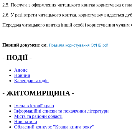
2.5. Послуга з оформлення читацького квитка користувача є плат
2.6. У разі втрати читацького квитка, користувачу видається ду
Передача читацького квитка іншій особі і користування чужим 
Повний документ см
.
Правила користування ОУНБ.pdf
- ПОДІЇ -
Анонс
Новини
Календар заходів
- ЖИТОМИРЩИНА -
Імена в історії краю
Інформаційні списки та покажчики літератури
Міста та райони області
Нові книги
Обласний конкурс "Краща книга року"