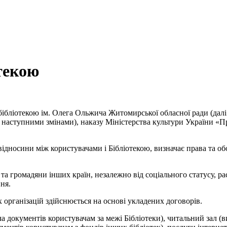
текою
бліотекою ім. Олега Ольжича Житомирської обласної ради (далі 
 (із наступними змінами), наказу Міністерства культури України 
дносини між користувачами і Бібліотекою, визначає права та обов
а громадяни інших країн, незалежно від соціального статусу, рас
ня.
 організацій здійснюється на основі укладених договорів.
а документів користувачам за межі Бібліотеки), читальний зал (