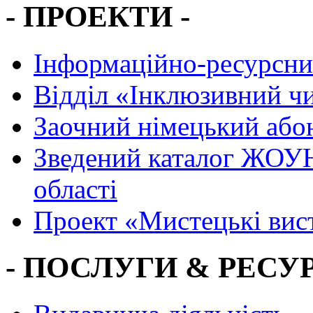
- ПРОЕКТИ -
Інформаційно-ресурсни
Вiддiл «Інклюзивний ч
Заочний німецький або
Зведений каталог ЖОУН
області
Проект «Мистецькі вис
- ПОСЛУГИ & РЕСУР