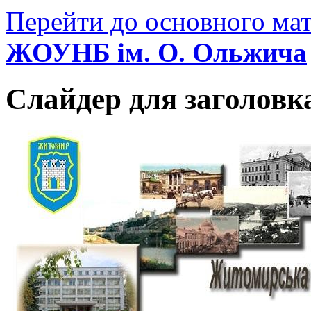
Перейти до основного мат
ЖОУНБ ім. О. Ольжича
Слайдер для заголовк