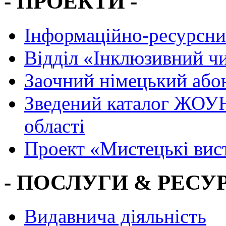
- ПРОЕКТИ -
Інформаційно-ресурсни
Вiддiл «Інклюзивний ч
Заочний німецький або
Зведений каталог ЖОУН
області
Проект «Мистецькі вис
- ПОСЛУГИ & РЕСУР
Видавнича діяльність