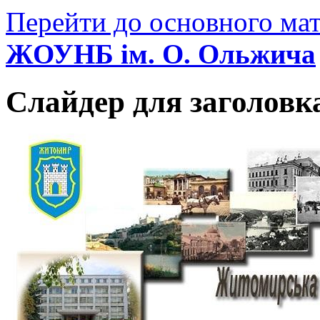
Перейти до основного мат
ЖОУНБ ім. О. Ольжича
Слайдер для заголовк