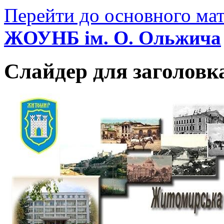
Перейти до основного мат
ЖОУНБ ім. О. Ольжича
Слайдер для заголовк