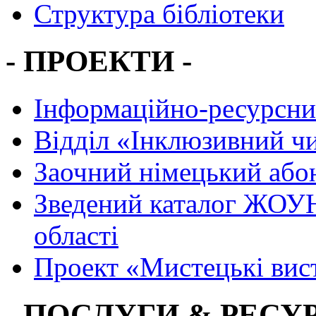
Структура бібліотеки
- ПРОЕКТИ -
Інформаційно-ресурсни
Вiддiл «Інклюзивний ч
Заочний німецький або
Зведений каталог ЖОУН
області
Проект «Мистецькі вис
- ПОСЛУГИ & РЕСУР