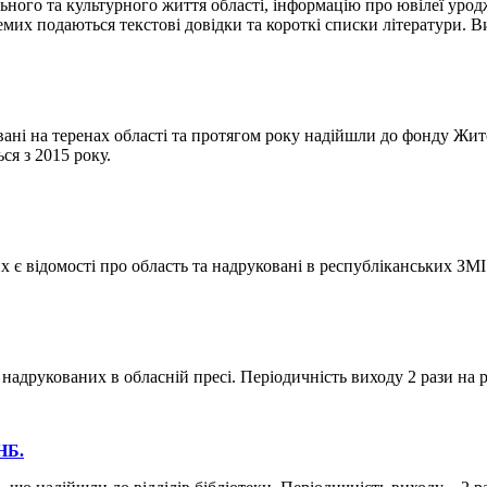
 та культурного життя області, інформацію про ювілеї уроджен
их подаються текстові довідки та короткі списки літератури. Ви
теренах області та протягом року надійшли до фонду Житомирс
ся з 2015 року.
омості про область та надруковані в республіканських ЗМІ. Пе
ованих в обласній пресі. Періодичність виходу 2 рази на рік
НБ.