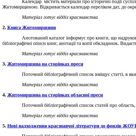
Календар містить матеріали про історичні події суспільного
Житомирщиною. Відкривається календар переліком дат, до окрем
Матеріал готує відділ краєзнавства
2.
Книга Житомирщини
Анотований каталог інформує про книги, що надруковані на 
бібліографічні описи книг, анотації та копії обкладинок. Видаєть
Матеріал готує відділ краєзнавства
3.
Житомирщина на сторінках преси
Поточний бібліографічний список вміщує статті, в яких є від
Матеріал готує відділ краєзнавства
4.
Житомирщина на сторінках обласної преси
Поточний бібліографічний список статей про область, надрук
Матеріал готує відділ краєзнавства
5.
Нові надходження краєзнавчої літератури до фондів ЖОУ