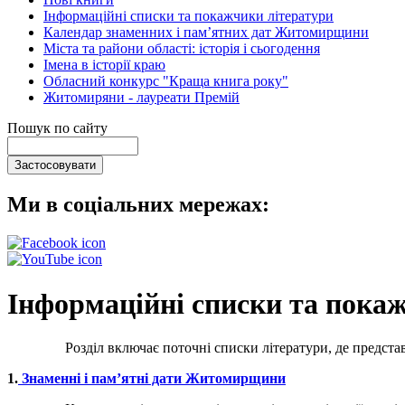
Інформаційні списки та покажчики літератури
Календар знаменних і пам’ятних дат Житомирщини
Міста та райони області: історія і сьогодення
Імена в історії краю
Обласний конкурс "Краща книга року"
Житомиряни - лауреати Премій
Пошук по сайту
Ми в соціальних мережах:
Інформаційні списки та пока
Розділ включає поточні списки літератури, де представлені к
1.
Знаменні і пам’ятні дати Житомирщини