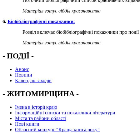
Поточний бібліографічний список краєзнавчих видань, що на
Матеріал готує відділ краєзнавства
​6.
Біобібліографічні покажчики.
Розділ включає біобібліографічні покажчики про події та
Матеріал
готує
відділ
краєзнавства
- ПОДІЇ -
Анонс
Новини
Календар заходів
- ЖИТОМИРЩИНА -
Імена в історії краю
Інформаційні списки та покажчики літератури
Міста та райони області
Нові книги
Обласний конкурс "Краща книга року"