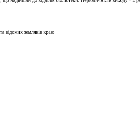
дійшли до відділів бібліотеки. Періодичність виходу – 2 раз
 відомих земляків краю.