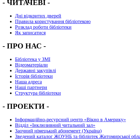
- ЧИТАЧЕВІ -
Дні відкритих дверей
Правила користування бібліотекою
Розклад роботи бібліотеки
Як записатися
- ПРО НАС -
Бібліотека у ЗМІ
Відеоматеріали
Державні закупівлі
Історія бібліотеки
Наша адреса
Наші партнери
Структура бібліотеки
- ПРОЕКТИ -
Інформаційно-ресурсний центр «Вікно в Америку»
Вiддiл «Інклюзивний читальний зал»
Заочний німецький абонемент (Україна)
Зведений каталог ЖОУНБ та бібліотек Житомирської обла