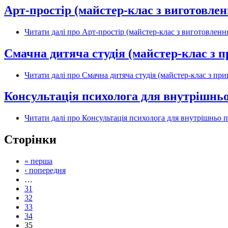
Арт-простір (майстер-клас з виготовлен
Читати далі
про Арт-простір (майстер-клас з виготовлення
Смачна дитяча студія (майстер-клас з 
Читати далі
про Смачна дитяча студія (майстер-клас з пр
Консультація психолога для внутрішньо
Читати далі
про Консультація психолога для внутрішньо п
Сторінки
« перша
‹ попередня
…
31
32
33
34
35