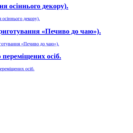
ня осіннього декору).
 осіннього декору).
приготування «Печиво до чаю»).
иготування «Печиво до чаю»).
 переміщених осіб.
ереміщених осіб.