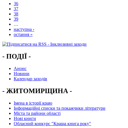
36
37
38
39
…
наступна ›
остання »
- ПОДІЇ -
Анонс
Новини
Календар заходів
- ЖИТОМИРЩИНА -
Імена в історії краю
Інформаційні списки та покажчики літератури
Міста та райони області
Нові книги
Обласний конкурс "Краща книга року"