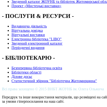
Зведений каталог ЖОУНБ та бібліотек Житомирської обла
Проект «Мистецькі виставки»
- ПОСЛУГИ & РЕСУРСИ -
Видавнича діяльність
Віртуальна довідка
Віртуальні виставки
Електронна бібліотека "LIBO"
Зведений електронний каталог
Періодичні видання
- БІБЛІОТЕКАРЮ -
Безперервна бібліотечна освіта
Бібліотеки області
Ділове досьє
Статистичний збірник "Бібліотечна Житомирщина"
Всі права захищено © 2015 ВНБТ ЖОУНБ ім. Олега Ольжича
Передрук та інше використання матеріалів, що розміщені на сай
за умови гіперпосилання на наш сайт.