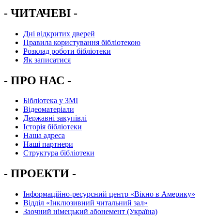
- ЧИТАЧЕВІ -
Дні відкритих дверей
Правила користування бібліотекою
Розклад роботи бібліотеки
Як записатися
- ПРО НАС -
Бібліотека у ЗМІ
Відеоматеріали
Державні закупівлі
Історія бібліотеки
Наша адреса
Наші партнери
Структура бібліотеки
- ПРОЕКТИ -
Інформаційно-ресурсний центр «Вікно в Америку»
Вiддiл «Інклюзивний читальний зал»
Заочний німецький абонемент (Україна)