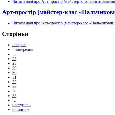
Читати далі
про Арт-простір (майстер-клас з виготовлення
Арт-простір (майстер-клас «Пальчикови
Читати далі
про Арт-простір (майстер-клас «Пальчиковий 
Сторінки
« перша
‹ попередня
…
27
28
29
30
31
32
33
34
35
…
наступна ›
остання »