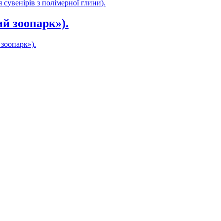
 сувенірів з полімерної глини).
й зоопарк»).
зоопарк»).