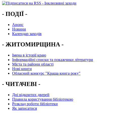
- ПОДІЇ -
Анонс
Новини
Календар заходів
- ЖИТОМИРЩИНА -
Імена в історії краю
Інформаційні списки та покажчики літератури
Міста та райони області
Нові книги
Обласний конкурс "Краща книга року"
- ЧИТАЧЕВІ -
Дні відкритих дверей
Правила користування бібліотекою
Розклад роботи бібліотеки
Як записатися