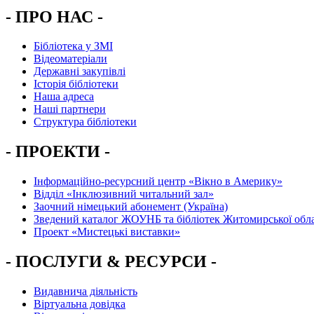
- ПРО НАС -
Бібліотека у ЗМІ
Відеоматеріали
Державні закупівлі
Історія бібліотеки
Наша адреса
Наші партнери
Структура бібліотеки
- ПРОЕКТИ -
Інформаційно-ресурсний центр «Вікно в Америку»
Вiддiл «Інклюзивний читальний зал»
Заочний німецький абонемент (Україна)
Зведений каталог ЖОУНБ та бібліотек Житомирської обла
Проект «Мистецькі виставки»
- ПОСЛУГИ & РЕСУРСИ -
Видавнича діяльність
Віртуальна довідка