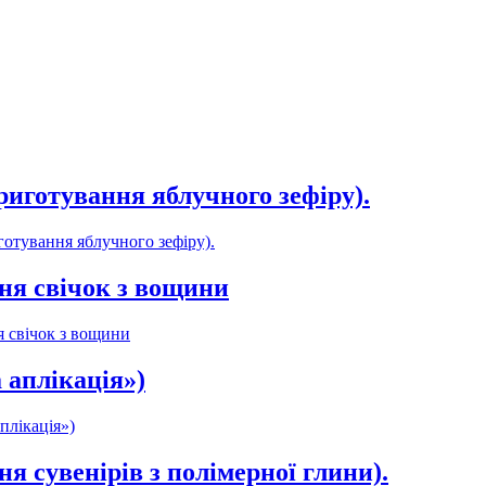
риготування яблучного зефіру).
готування яблучного зефіру).
ння свічок з вощини
я свічок з вощини
 аплікація»)
плікація»)
я сувенірів з полімерної глини).