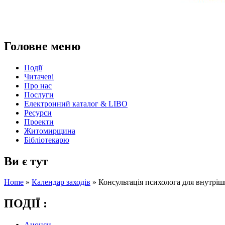
Головне меню
Події
Читачеві
Про нас
Послуги
Електронний каталог & LIBO
Ресурси
Проекти
Житомирщина
Бібліотекарю
Ви є тут
Home
»
Календар заходів
»
Консультація психолога для внутріш
ПОДІЇ :
Анонси