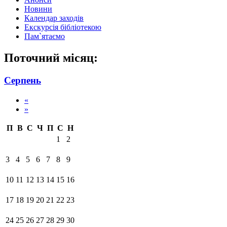
Новини
Календар заходів
Екскурсія бібліотекою
Пам`ятаємо
Поточний місяц:
Серпень
«
»
П
В
С
Ч
П
С
Н
1
2
3
4
5
6
7
8
9
10
11
12
13
14
15
16
17
18
19
20
21
22
23
24
25
26
27
28
29
30