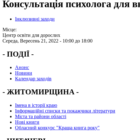
Консультація психолога для в
Інклюзивні заходи
Місце:
Центр освіти для дорослих
Середа, Вересень 21, 2022 -
10:00
до
18:00
- ПОДІЇ -
Анонс
Новини
Календар заходів
- ЖИТОМИРЩИНА -
Імена в історії краю
Інформаційні списки та покажчики літератури
Міста та райони області
Нові книги
Обласний конкурс "Краща книга року"