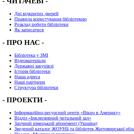
- ЧИТАЧЕВІ -
Дні відкритих дверей
Правила користування бібліотекою
Розклад роботи бібліотеки
Як записатися
- ПРО НАС -
Бібліотека у ЗМІ
Відеоматеріали
Державні закупівлі
Історія бібліотеки
Наша адреса
Наші партнери
Структура бібліотеки
- ПРОЕКТИ -
Інформаційно-ресурсний центр «Вікно в Америку»
Вiддiл «Інклюзивний читальний зал»
Заочний німецький абонемент (Україна)
Зведений каталог ЖОУНБ та бібліотек Житомирської обла