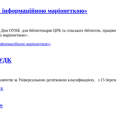
ти інформаційною маріонеткою»
ах Дня ОУНБ для бібліотекарів ЦРБ та сільських бібліотек, праці
ою маріонеткою».
 інформаційною маріонеткою»
 УДК
кументів за Універсальною десятковою класифікацією, з 15 березн
ДК
»