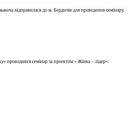
ьжича відправилася до м. Бердичів для проведення семінару.
у» проводився семінар за проектом « Жінка – лідер».