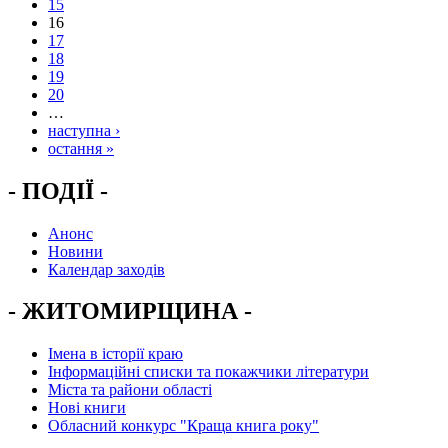
15
16
17
18
19
20
…
наступна ›
остання »
- ПОДІЇ -
Анонс
Новини
Календар заходів
- ЖИТОМИРЩИНА -
Імена в історії краю
Інформаційні списки та покажчики літератури
Міста та райони області
Нові книги
Обласний конкурс "Краща книга року"