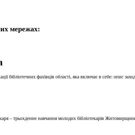
них мережах:
а
ції бібліотечних фахівців області, яка включає в себе: опис зах
текаря – трьохденне навчання молодих бібліотекарів Житомирщин