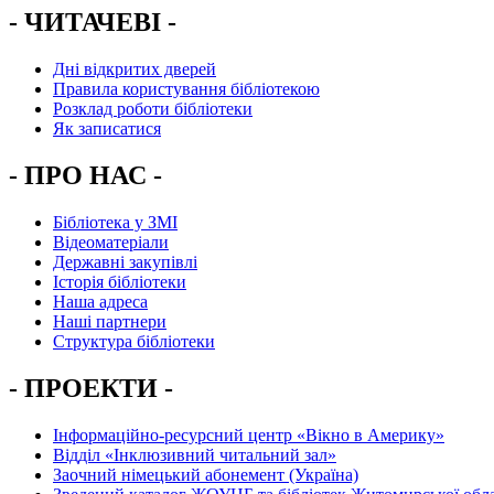
- ЧИТАЧЕВІ -
Дні відкритих дверей
Правила користування бібліотекою
Розклад роботи бібліотеки
Як записатися
- ПРО НАС -
Бібліотека у ЗМІ
Відеоматеріали
Державні закупівлі
Історія бібліотеки
Наша адреса
Наші партнери
Структура бібліотеки
- ПРОЕКТИ -
Інформаційно-ресурсний центр «Вікно в Америку»
Вiддiл «Інклюзивний читальний зал»
Заочний німецький абонемент (Україна)