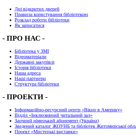
Дні відкритих дверей
Правила користування бібліотекою
Розклад роботи бібліотеки
Як записатися
- ПРО НАС -
Бібліотека у ЗМІ
Відеоматеріали
Державні закупівлі
Історія бібліотеки
Наша адреса
Наші партнери
Структура бібліотеки
- ПРОЕКТИ -
Інформаційно-ресурсний центр «Вікно в Америку»
Вiддiл «Інклюзивний читальний зал»
Заочний німецький абонемент (Україна)
Зведений каталог ЖОУНБ та бібліотек Житомирської обла
Проект «Мистецькі виставки»