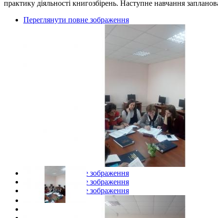
практику діяльності книгозбірень. Наступне навчання запланов
Переглянути повне зображення
Переглянути повне зображення
Переглянути повне зображення
Переглянути повне зображення