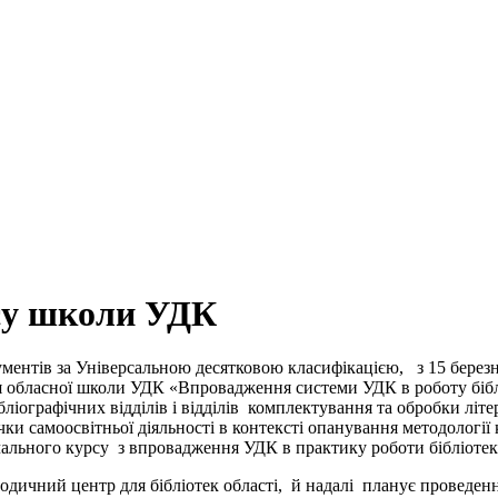
су школи УДК
ументів за Універсальною десятковою класифікацією, з 15 березн
бласної школи УДК «Впровадження системи УДК в роботу бібліот
-бібліографічних відділів і відділів комплектування та обробки л
ки самоосвітньої діяльності в контексті опанування методології 
ального курсу з впровадження УДК в практику роботи бібліотек
одичний центр для бібліотек області, й надалі планує проведен