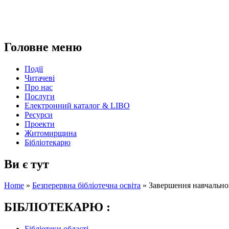
Головне меню
Події
Читачеві
Про нас
Послуги
Електронний каталог & LIBO
Ресурси
Проекти
Житомирщина
Бібліотекарю
Ви є тут
Home
»
Безперервна бібліотечна освіта
»
Завершення навчально
БІБЛІОТЕКАРЮ :
Бібліотеки області