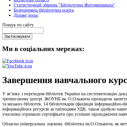
Статистичний збірник "Бібліотечна Житомирщина"
Безперервна бібліотечна освіта
Ділове досьє
Пошук по сайту
Ми в соціальних мережах:
Завершення навчального кур
У зв’язку з переходом бібліотек України на систематизацію док
тренінговому центрі ЖОУНБ ім. О.Ольжича проходили заняття о
та міських бібліотек. 14 бібліотекарів (фахівців інформаційно
інформаційних ресурсів за таблицями УДК, також здобули навич
учасники отримали сертифікати про успішне проходження навч
Обласна універсальна наукова бібліотека ім.О.Ольжича, як мет