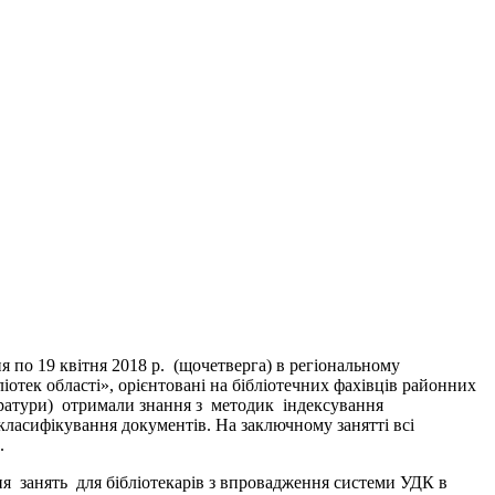
я по 19 квітня 2018 р. (щочетверга) в регіональному
ек області», орієнтовані на бібліотечних фахівців районних
ітератури) отримали знання з методик індексування
класифікування документів. На заключному занятті всі
.
ня занять для бібліотекарів з впровадження системи УДК в