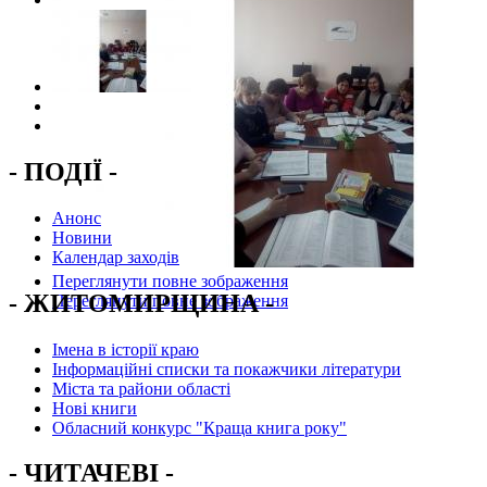
- ПОДІЇ -
Анонс
Новини
Календар заходів
Переглянути повне зображення
- ЖИТОМИРЩИНА -
Переглянути повне зображення
Імена в історії краю
Інформаційні списки та покажчики літератури
Міста та райони області
Нові книги
Обласний конкурс "Краща книга року"
- ЧИТАЧЕВІ -