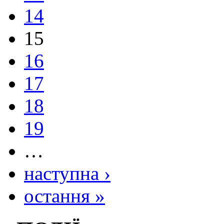
14
15
16
17
18
19
…
наступна ›
остання »