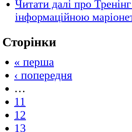
Читати далі
про Тренінг 
інформаційною маріоне
Сторінки
« перша
‹ попередня
…
11
12
13