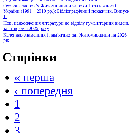
Охорона здоров’я Житомирщини за роки Незалежності
України (1991 – 2010 рр.): Бібліографічний покажчик. Випуск
1.
Нові надходження літератури до відділу гуманітарних видань
за I півріччя 2025 року
Календар знаменних і пам’ятних дат Житомирщини на 2026
рік
Сторінки
« перша
‹ попередня
1
2
3