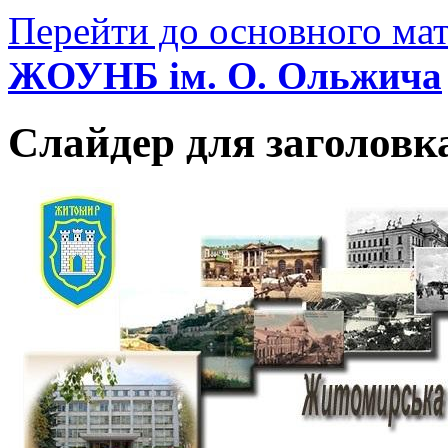
Перейти до основного мат
ЖОУНБ ім. О. Ольжича
Слайдер для заголовк