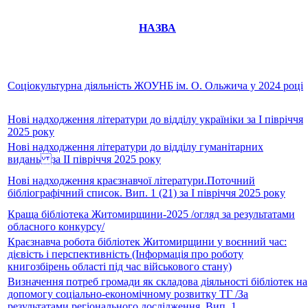
НАЗВА
Соціокультурна діяльність ЖОУНБ ім. О. Ольжича у 2024 році
Нові надходження літератури до відділу україніки за І півріччя
2025 року
Нові надходження літератури до відділу гуманітарних
видань за II півріччя 2025 року
Нові надходження краєзнавчої літератури.Поточний
бібліографічний список. Вип. 1 (21) за І півріччя 2025 року
Краща бібліотека Житомирщини-2025 /огляд за результатами
обласного конкурсу/
Краєзнавча робота бібліотек Житомирщини у воєнний час:
дієвість і перспективність (Інформація про роботу
книгозбірень області під час військового стану)
Визначення потреб громади як складова діяльності бібліотек на
допомогу соціально-економічному розвитку ТГ /За
результатами регіонального дослідження. Вип. 1