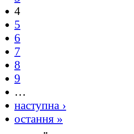
4
5
6
7
8
9
…
наступна ›
остання »