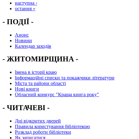
наступна ›
остання »
- ПОДІЇ -
Анонс
Новини
Календар заходів
- ЖИТОМИРЩИНА -
Імена в історії краю
Інформаційні списки та покажчики літератури
Міста та райони області
Нові книги
Обласний конкурс "Краща книга року"
- ЧИТАЧЕВІ -
Дні відкритих дверей
Правила користування бібліотекою
Розклад роботи бібліотеки
Як записатися