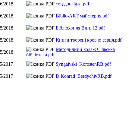
06/2018
соц.дослідж..pdf
06/2018
Biblio-ART майстерня.pdf
05/2018
Бібліохвиля Вип. 12.pdf
05/2018
Книги творені кров'ю серця.pdf
Методичний колаж Сільська
05/2018
бібліотека.pdf
05/2017
Syngaivski_KorostenRB.pdf
05/2017
D.Konrad_BerdychivRB.pdf