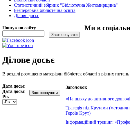
Статистичний збірник "Бібліотечна Житомирщина"
Безперервна бібліотечна освіта
Ділове досьє
Ми в соціаль
Пошук по сайту
Ділове досьє
В розділі розміщено матеріали бібліотек області з різних питань 
Дата досьє
Заголовок
Дата досьє
Рік
«На шляху до активного довгол
Трагедія під Крутами (методичні
Героїв Крут)
Інформаційний тренінг: «Профе