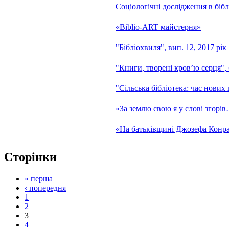
Соціологічні дослідження в бібл
«Biblio-ART майстерня»
"Бібліохвиля", вип. 12, 2017 рік
"Книги, творені кров’ю серця", 
"Сільська бібліотека: час нових 
«За землю свою я у слові згорі
«На батьківщині Джозефа Конр
Сторінки
« перша
‹ попередня
1
2
3
4