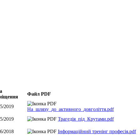
.
а
Файл PDF
міщення
05/2019
На_шляху_до_активного_довголіття.pdf
05/2019
Трагедія_під_Крутами.pdf
06/2018
Інформаційний тренінг професія.pdf