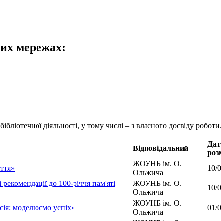
них мережах:
бібліотечної діяльності, у тому числі – з власного досвіду роботи
Дат
Відповідальний
роз
ЖОУНБ ім. О.
іття»
10/
Ольжича
 рекомендації до 100-річчя пам'яті
ЖОУНБ ім. О.
10/
Ольжича
ЖОУНБ ім. О.
сія: моделюємо успіх»
01/
Ольжича