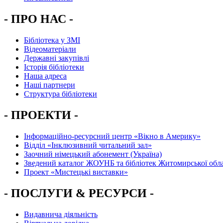
- ПРО НАС -
Бібліотека у ЗМІ
Відеоматеріали
Державні закупівлі
Історія бібліотеки
Наша адреса
Наші партнери
Структура бібліотеки
- ПРОЕКТИ -
Інформаційно-ресурсний центр «Вікно в Америку»
Вiддiл «Інклюзивний читальний зал»
Заочний німецький абонемент (Україна)
Зведений каталог ЖОУНБ та бібліотек Житомирської обла
Проект «Мистецькі виставки»
- ПОСЛУГИ & РЕСУРСИ -
Видавнича діяльність