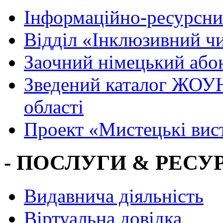
Інформаційно-ресурсни
Вiддiл «Інклюзивний ч
Заочний німецький або
Зведений каталог ЖОУН
області
Проект «Мистецькі вис
- ПОСЛУГИ & РЕСУР
Видавнича діяльність
Віртуальна довідка