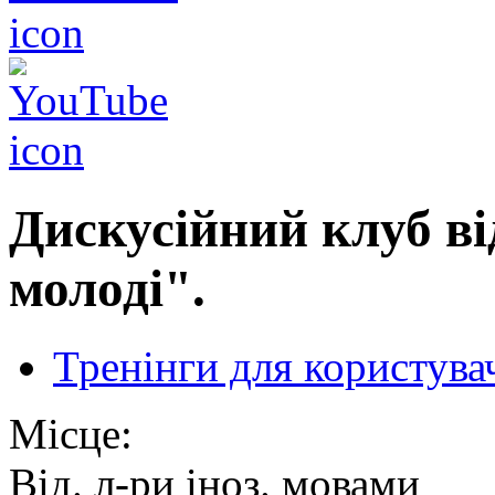
Дискусійний клуб в
молоді".
Тренінги для користува
Місце:
Від. л-ри іноз. мовами