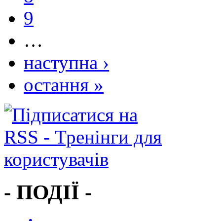
9
…
наступна ›
остання »
- ПОДІЇ -