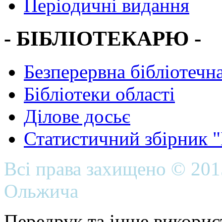
Періодичні видання
- БІБЛІОТЕКАРЮ -
Безперервна бібліотечна
Бібліотеки області
Ділове досьє
Статистичний збірник 
Всі права захищено © 20
Ольжича
Передрук та інше викорис