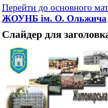
Перейти до основного мат
ЖОУНБ ім. О. Ольжича
Слайдер для заголовк