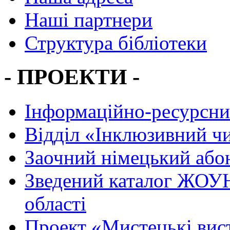
Наші партнери
Структура бібліотеки
- ПРОЕКТИ -
Інформаційно-ресурсни
Вiддiл «Інклюзивний ч
Заочний німецький або
Зведений каталог ЖОУН
області
Проект «Мистецькі вис