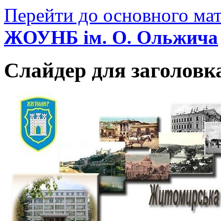
Перейти до основного мат
ЖОУНБ ім. О. Ольжича
Слайдер для заголовк