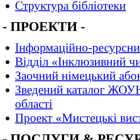
Структура бібліотеки
- ПРОЕКТИ -
Інформаційно-ресурсни
Вiддiл «Інклюзивний ч
Заочний німецький або
Зведений каталог ЖОУН
області
Проект «Мистецькі вис
- ПОСЛУГИ & РЕСУР