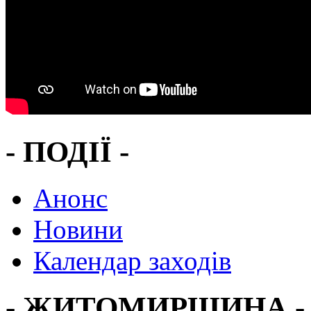
- ПОДІЇ -
Анонс
Новини
Календар заходів
- ЖИТОМИРЩИНА -