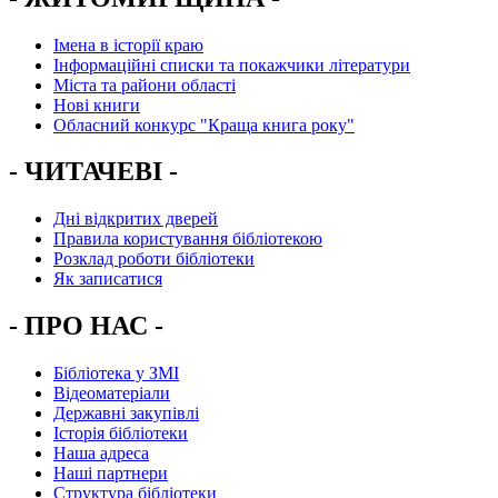
Імена в історії краю
Інформаційні списки та покажчики літератури
Міста та райони області
Нові книги
Обласний конкурс "Краща книга року"
- ЧИТАЧЕВІ -
Дні відкритих дверей
Правила користування бібліотекою
Розклад роботи бібліотеки
Як записатися
- ПРО НАС -
Бібліотека у ЗМІ
Відеоматеріали
Державні закупівлі
Історія бібліотеки
Наша адреса
Наші партнери
Структура бібліотеки