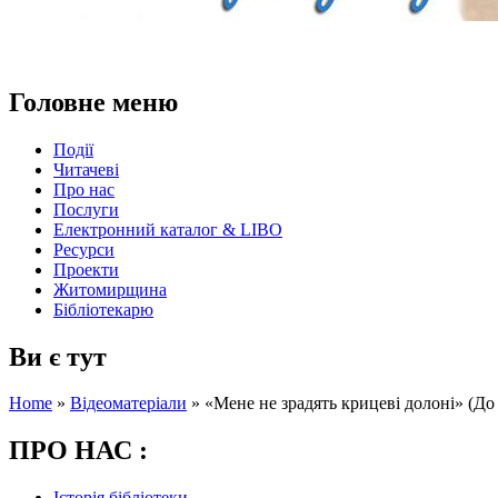
Головне меню
Події
Читачеві
Про нас
Послуги
Електронний каталог & LIBO
Ресурси
Проекти
Житомирщина
Бібліотекарю
Ви є тут
Home
»
Відеоматеріали
»
«Мене не зрадять крицеві долоні» (До
ПРО НАС :
Історія бібліотеки