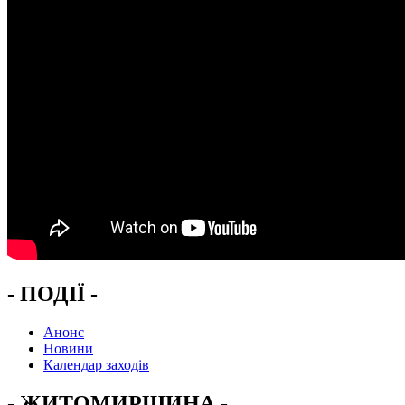
- ПОДІЇ -
Анонс
Новини
Календар заходів
- ЖИТОМИРЩИНА -