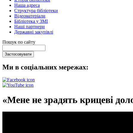
Наша адреса
Структура бібліотеки
Відеоматеріали
Бібліотека у ЗМІ
Наші партнери
Державні закупівлі
Пошук по сайту
Ми в соціальних мережах:
«Мене не зрадять крицеві дол