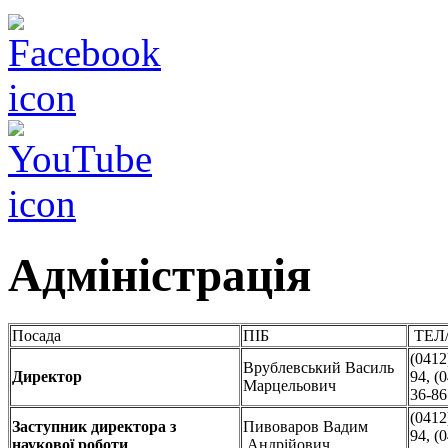
Адміністрація
Посада
ПІБ
ТЕЛ
(0412
Врублевський Василь
Директор
94, (
Марцельович
36-8
(0412
Заступник директора з
Пивоваров Вадим
94, (
наукової роботи
Андрійович