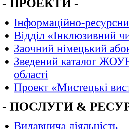
- ПРОЕКТИ -
Інформаційно-ресурсни
Вiддiл «Інклюзивний ч
Заочний німецький або
Зведений каталог ЖОУН
області
Проект «Мистецькі вис
- ПОСЛУГИ & РЕСУР
Видавнича діяльність