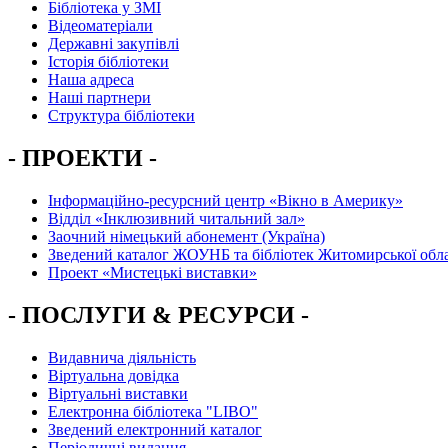
Бібліотека у ЗМІ
Відеоматеріали
Державні закупівлі
Історія бібліотеки
Наша адреса
Наші партнери
Структура бібліотеки
- ПРОЕКТИ -
Інформаційно-ресурсний центр «Вікно в Америку»
Вiддiл «Інклюзивний читальний зал»
Заочний німецький абонемент (Україна)
Зведений каталог ЖОУНБ та бібліотек Житомирської обла
Проект «Мистецькі виставки»
- ПОСЛУГИ & РЕСУРСИ -
Видавнича діяльність
Віртуальна довідка
Віртуальні виставки
Електронна бібліотека "LIBO"
Зведений електронний каталог
Періодичні видання