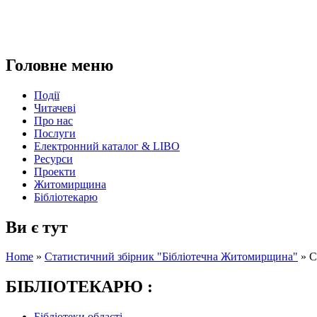
Головне меню
Події
Читачеві
Про нас
Послуги
Електронний каталог & LIBO
Ресурси
Проекти
Житомирщина
Бібліотекарю
Ви є тут
Home
»
Статистичний збірник "Бібліотечна Житомирщина"
»
С
БІБЛІОТЕКАРЮ :
Бібліотеки області