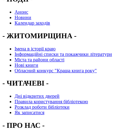
Анонс
Новини
Календар заходів
- ЖИТОМИРЩИНА -
Імена в історії краю
Інформаційні списки та покажчики літератури
Міста та райони області
Нові книги
Обласний конкурс "Краща книга року"
- ЧИТАЧЕВІ -
Дні відкритих дверей
Правила користування бібліотекою
Розклад роботи бібліотеки
Як записатися
- ПРО НАС -