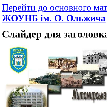
Перейти до основного мат
ЖОУНБ ім. О. Ольжича
Слайдер для заголовк