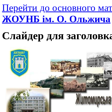
Перейти до основного мат
ЖОУНБ ім. О. Ольжича
Слайдер для заголовк