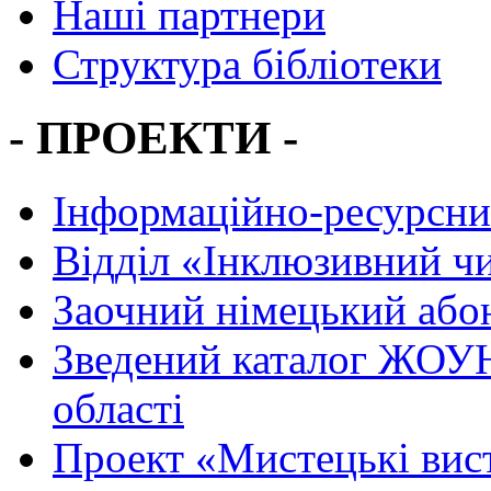
Наші партнери
Структура бібліотеки
- ПРОЕКТИ -
Інформаційно-ресурсни
Вiддiл «Інклюзивний ч
Заочний німецький або
Зведений каталог ЖОУН
області
Проект «Мистецькі вис