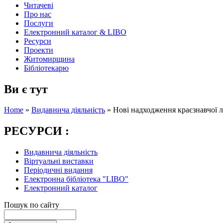
Читачеві
Про нас
Послуги
Електронний каталог & LIBO
Ресурси
Проекти
Житомирщина
Бібліотекарю
Ви є тут
Home
»
Видавнича діяльність
»
Нові надходження краєзнавчої лі
РЕСУРСИ :
Видавнича діяльність
Віртуальні виставки
Періодичні видання
Електронна бібліотека "LIBO"
Електронний каталог
Пошук по сайту