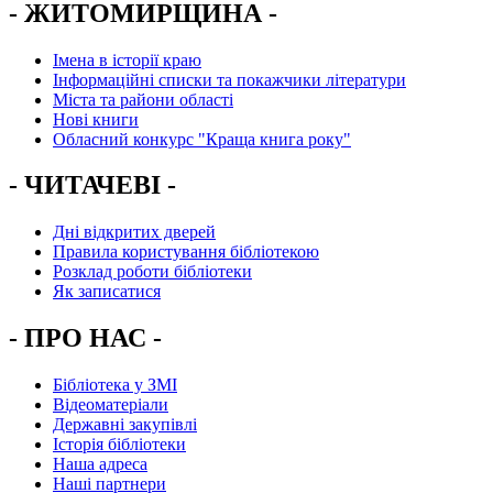
- ЖИТОМИРЩИНА -
Імена в історії краю
Інформаційні списки та покажчики літератури
Міста та райони області
Нові книги
Обласний конкурс "Краща книга року"
- ЧИТАЧЕВІ -
Дні відкритих дверей
Правила користування бібліотекою
Розклад роботи бібліотеки
Як записатися
- ПРО НАС -
Бібліотека у ЗМІ
Відеоматеріали
Державні закупівлі
Історія бібліотеки
Наша адреса
Наші партнери