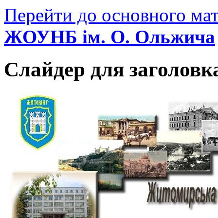
Перейти до основного мат
ЖОУНБ ім. О. Ольжича
Слайдер для заголовк