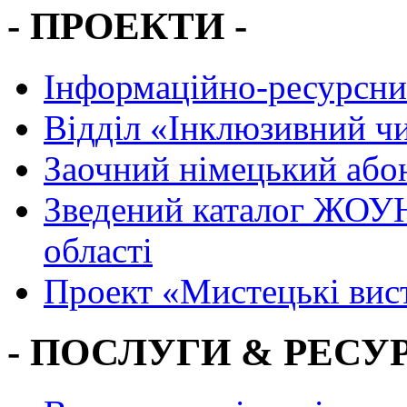
- ПРОЕКТИ -
Інформаційно-ресурсни
Вiддiл «Інклюзивний ч
Заочний німецький або
Зведений каталог ЖОУН
області
Проект «Мистецькі вис
- ПОСЛУГИ & РЕСУР