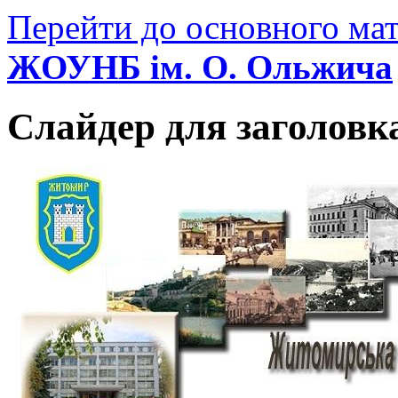
Перейти до основного мат
ЖОУНБ ім. О. Ольжича
Слайдер для заголовк