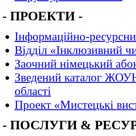
- ПРОЕКТИ -
Інформаційно-ресурсни
Вiддiл «Інклюзивний ч
Заочний німецький або
Зведений каталог ЖОУН
області
Проект «Мистецькі вис
- ПОСЛУГИ & РЕСУР