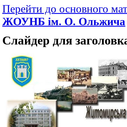
Перейти до основного мат
ЖОУНБ ім. О. Ольжича
Слайдер для заголовк