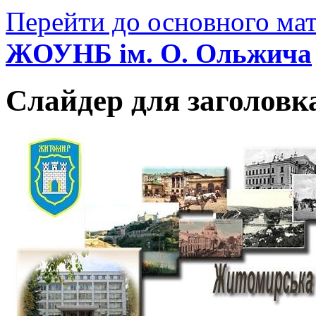
Перейти до основного мат
ЖОУНБ ім. О. Ольжича
Слайдер для заголовк