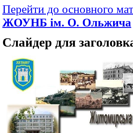
Перейти до основного мат
ЖОУНБ ім. О. Ольжича
Слайдер для заголовк