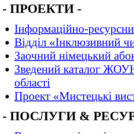
- ПРОЕКТИ -
Інформаційно-ресурсни
Вiддiл «Інклюзивний ч
Заочний німецький або
Зведений каталог ЖОУН
області
Проект «Мистецькі вис
- ПОСЛУГИ & РЕСУР