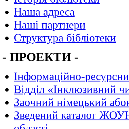
Наша адреса
Наші партнери
Структура бібліотеки
- ПРОЕКТИ -
Інформаційно-ресурсни
Вiддiл «Інклюзивний ч
Заочний німецький або
Зведений каталог ЖОУН
області