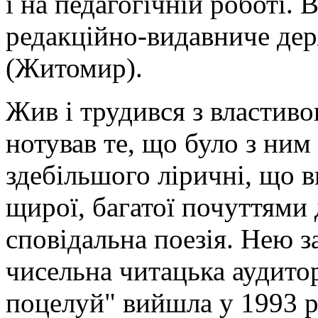
і на педагогічній роботі. 
редакційно-видавниче де
(Житомир).
Жив і трудився з властиво
нотував те, що було з ним 
здебільшого ліричні, що 
щирої, багатої почуттями 
сповідальна поезія. Нею з
чисельна читацька аудито
поцелуй" вийшла у 1993 р.