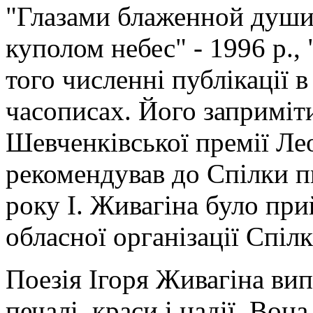
"Глазами блаженной души"
куполом небес" - 1996 р.,
того численні публікації
часописах. Його заприміт
Шевченківської премії Ле
рекомендував до Спілки п
року І. Живагіна було пр
обласної організації Спіл
Поезія Ігоря Живагіна вип
печалі, краси і надії. Во