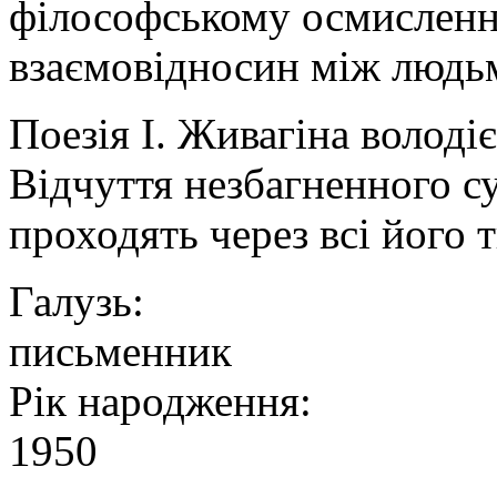
філософському осмисленн
взаємовідносин між людь
Поезія І. Живагіна волод
Відчуття незбагненного с
проходять через всі його 
Галузь:
письменник
Рік народження:
1950