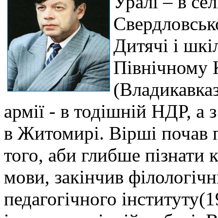
Уралі – в се
Свердловсько
Дитячі і шкі
Північному К
(Владикавказ
армії - в тодішній НДР, а
в Житомирі. Вірші почав 
того, аби глибше пізнати к
мови, закінчив філологіч
педагогічного інституту(