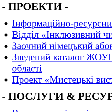
- ПРОЕКТИ -
Інформаційно-ресурсни
Вiддiл «Інклюзивний ч
Заочний німецький або
Зведений каталог ЖОУН
області
Проект «Мистецькі вис
- ПОСЛУГИ & РЕСУР