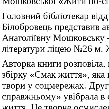
Мошковської «Жити по-с
Головний бібліотекар від
Білобровець представив ав
Анатоліївну Мошковську –
літератури ліцею №26 м.
Авторка книги розповіла, 
збірку «Смак життя», яка
твори у соцмережах. Друг
справжньому» увібрала в с
життя. Це творче осмислен