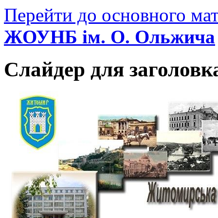
Перейти до основного мат
ЖОУНБ ім. О. Ольжича
Слайдер для заголовк