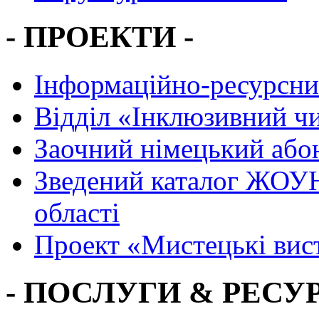
- ПРОЕКТИ -
Інформаційно-ресурсни
Вiддiл «Інклюзивний ч
Заочний німецький або
Зведений каталог ЖОУН
області
Проект «Мистецькі вис
- ПОСЛУГИ & РЕСУР