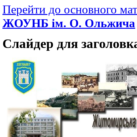
Перейти до основного мат
ЖОУНБ ім. О. Ольжича
Слайдер для заголовк