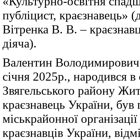
«Культурно-освітня спад
публіцист, краєзнавець» (
Вітренка В. В. – краєзнав
діяча).
Валентин Володимирович В
січня 2025р., народився 
Звягельського району Жит
краєзнавець України, був 
міськрайонної організації
краєзнавців України, відм