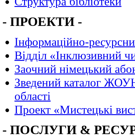
Структура бібліотеки
- ПРОЕКТИ -
Інформаційно-ресурсни
Вiддiл «Інклюзивний ч
Заочний німецький або
Зведений каталог ЖОУН
області
Проект «Мистецькі вис
- ПОСЛУГИ & РЕСУР