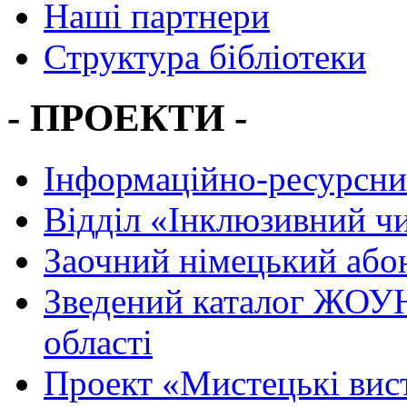
Наші партнери
Структура бібліотеки
- ПРОЕКТИ -
Інформаційно-ресурсни
Вiддiл «Інклюзивний ч
Заочний німецький або
Зведений каталог ЖОУН
області
Проект «Мистецькі вис