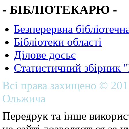
- БІБЛІОТЕКАРЮ -
Безперервна бібліотечна
Бібліотеки області
Ділове досьє
Статистичний збірник 
Всі права захищено © 20
Ольжича
Передрук та інше викорис
на сайті дозволяється за 