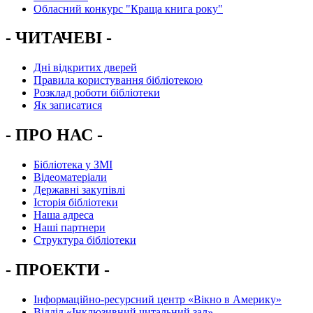
Обласний конкурс "Краща книга року"
- ЧИТАЧЕВІ -
Дні відкритих дверей
Правила користування бібліотекою
Розклад роботи бібліотеки
Як записатися
- ПРО НАС -
Бібліотека у ЗМІ
Відеоматеріали
Державні закупівлі
Історія бібліотеки
Наша адреса
Наші партнери
Структура бібліотеки
- ПРОЕКТИ -
Інформаційно-ресурсний центр «Вікно в Америку»
Вiддiл «Інклюзивний читальний зал»