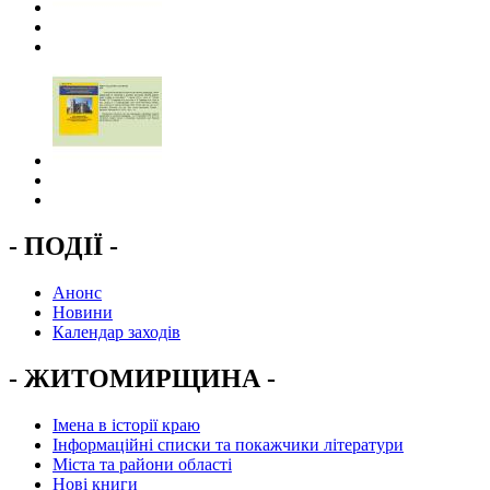
- ПОДІЇ -
Анонс
Новини
Календар заходів
- ЖИТОМИРЩИНА -
Імена в історії краю
Інформаційні списки та покажчики літератури
Міста та райони області
Нові книги