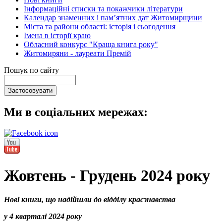
Інформаційні списки та покажчики літератури
Календар знаменних і пам’ятних дат Житомирщини
Міста та райони області: історія і сьогодення
Імена в історії краю
Обласний конкурс "Краща книга року"
Житомиряни - лауреати Премій
Пошук по сайту
Ми в соціальних мережах:
Жовтень - Грудень 2024 року
Нові книги, що надійшли до відділу краєзнавства
у 4 кварталі 2024 року