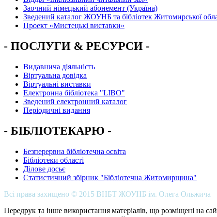
Заочний німецький абонемент (Україна)
Зведений каталог ЖОУНБ та бібліотек Житомирської обла
Проект «Мистецькі виставки»
- ПОСЛУГИ & РЕСУРСИ -
Видавнича діяльність
Віртуальна довідка
Віртуальні виставки
Електронна бібліотека "LIBO"
Зведений електронний каталог
Періодичні видання
- БІБЛІОТЕКАРЮ -
Безперервна бібліотечна освіта
Бібліотеки області
Ділове досьє
Статистичний збірник "Бібліотечна Житомирщина"
Всі права захищено © 2015 ВНБТ ЖОУНБ ім. Олега Ольжича
Передрук та інше використання матеріалів, що розміщені на сай