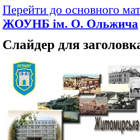
Перейти до основного мат
ЖОУНБ ім. О. Ольжича
Слайдер для заголовк