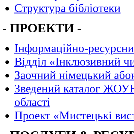
Структура бібліотеки
- ПРОЕКТИ -
Інформаційно-ресурсни
Вiддiл «Інклюзивний ч
Заочний німецький або
Зведений каталог ЖОУН
області
Проект «Мистецькі вис