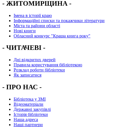
- ЖИТОМИРЩИНА -
Імена в історії краю
Інформаційні списки та покажчики літератури
Міста та райони області
Нові книги
Обласний конкурс "Краща книга року"
- ЧИТАЧЕВІ -
Дні відкритих дверей
Правила користування бібліотекою
Розклад роботи бібліотеки
Як записатися
- ПРО НАС -
Бібліотека у ЗМІ
Відеоматеріали
Державні закупівлі
Історія бібліотеки
Наша адреса
Наші партнери