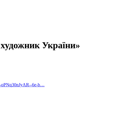
художник України»
Rci-oPNq30nJyAR--6e-b…