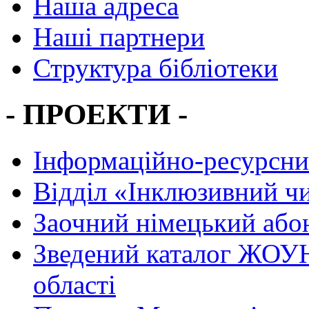
Наша адреса
Наші партнери
Структура бібліотеки
- ПРОЕКТИ -
Інформаційно-ресурсни
Вiддiл «Інклюзивний ч
Заочний німецький або
Зведений каталог ЖОУН
області