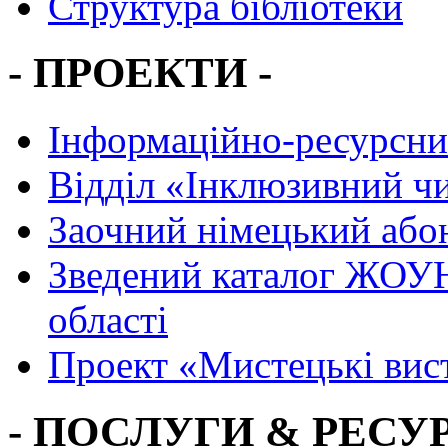
Структура бібліотеки
- ПРОЕКТИ -
Інформаційно-ресурсни
Вiддiл «Інклюзивний ч
Заочний німецький або
Зведений каталог ЖОУН
області
Проект «Мистецькі вис
- ПОСЛУГИ & РЕСУР