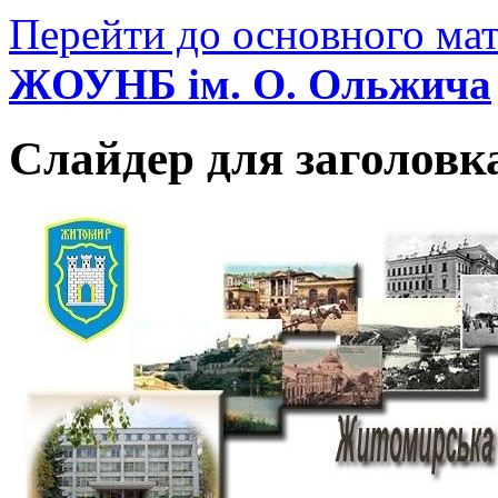
Перейти до основного мат
ЖОУНБ ім. О. Ольжича
Слайдер для заголовк