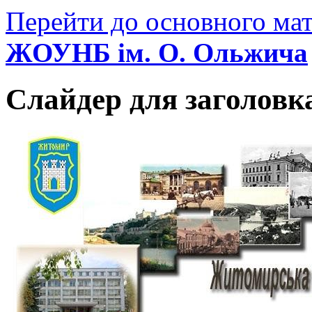
Перейти до основного мат
ЖОУНБ ім. О. Ольжича
Слайдер для заголовк