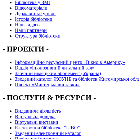
Бібліотека у ЗМІ
Відеоматеріали
Державні закупівлі
Історія бібліотеки
Наша адреса
Наші партнери
Структура бібліотеки
- ПРОЕКТИ -
Інформаційно-ресурсний центр «Вікно в Америку»
Вiддiл «Інклюзивний читальний зал»
Заочний німецький абонемент (Україна)
Зведений каталог ЖОУНБ та бібліотек Житомирської обла
Проект «Мистецькі виставки»
- ПОСЛУГИ & РЕСУРСИ -
Видавнича діяльність
Віртуальна довідка
Віртуальні виставки
Електронна бібліотека "LIBO"
Зведений електронний каталог
Періодичні видання