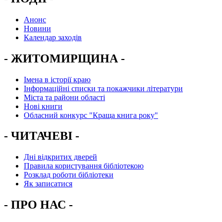
Анонс
Новини
Календар заходів
- ЖИТОМИРЩИНА -
Імена в історії краю
Інформаційні списки та покажчики літератури
Міста та райони області
Нові книги
Обласний конкурс "Краща книга року"
- ЧИТАЧЕВІ -
Дні відкритих дверей
Правила користування бібліотекою
Розклад роботи бібліотеки
Як записатися
- ПРО НАС -