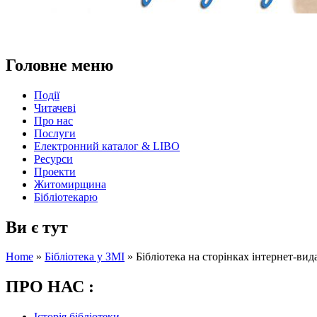
Головне меню
Події
Читачеві
Про нас
Послуги
Електронний каталог & LIBO
Ресурси
Проекти
Житомирщина
Бібліотекарю
Ви є тут
Home
»
Бібліотека у ЗМІ
»
Бібліотека на сторінках інтернет-вида
ПРО НАС :
Історія бібліотеки