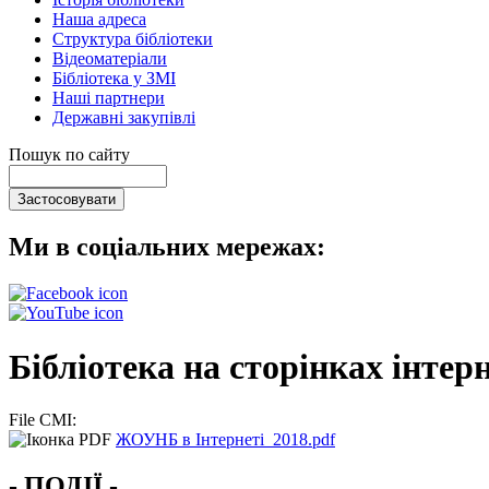
Наша адреса
Структура бібліотеки
Відеоматеріали
Бібліотека у ЗМІ
Наші партнери
Державні закупівлі
Пошук по сайту
Ми в соціальних мережах:
Бібліотека на сторінках інтер
File CMI:
ЖОУНБ в Інтернеті_2018.pdf
- ПОДІЇ -