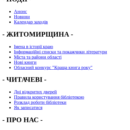
Анонс
Новини
Календар заходів
- ЖИТОМИРЩИНА -
Імена в історії краю
Інформаційні списки та покажчики літератури
Міста та райони області
Нові книги
Обласний конкурс "Краща книга року"
- ЧИТАЧЕВІ -
Дні відкритих дверей
Правила користування бібліотекою
Розклад роботи бібліотеки
Як записатися
- ПРО НАС -