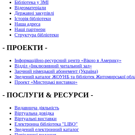
Бібліотека у ЗМІ
Відеоматеріали
Державні закупівлі
Історія бібліотеки
Наша адреса
Наші партнери
Структура бібліотеки
- ПРОЕКТИ -
Інформаційно-ресурсний центр «Вікно в Америку»
Вiддiл «Інклюзивний читальний зал»
Заочний німецький абонемент (Україна)
Зведений каталог ЖОУНБ та бібліотек Житомирської обла
Проект «Мистецькі виставки»
- ПОСЛУГИ & РЕСУРСИ -
Видавнича діяльність
Віртуальна довідка
Віртуальні виставки
Електронна бібліотека "LIBO"
Зведений електронний каталог
Періодичні видання