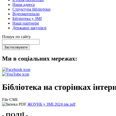
Наша адреса
Структура бібліотеки
Відеоматеріали
Бібліотека у ЗМІ
Наші партнери
Державні закупівлі
Пошук по сайту
Ми в соціальних мережах:
Бібліотека на сторінках інтерн
File CMI:
ЖОУНБ у ЗМІ 2024 рік.pdf
- ПОДІЇ -