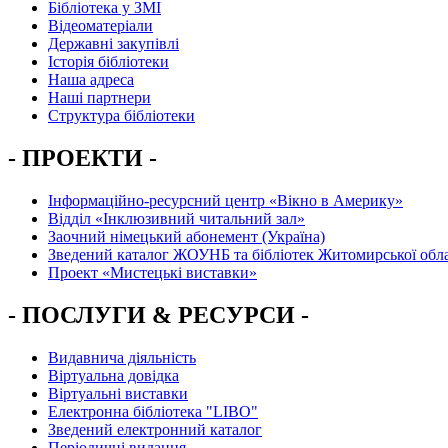
Бібліотека у ЗМІ
Відеоматеріали
Державні закупівлі
Історія бібліотеки
Наша адреса
Наші партнери
Структура бібліотеки
- ПРОЕКТИ -
Інформаційно-ресурсний центр «Вікно в Америку»
Вiддiл «Інклюзивний читальний зал»
Заочний німецький абонемент (Україна)
Зведений каталог ЖОУНБ та бібліотек Житомирської обла
Проект «Мистецькі виставки»
- ПОСЛУГИ & РЕСУРСИ -
Видавнича діяльність
Віртуальна довідка
Віртуальні виставки
Електронна бібліотека "LIBO"
Зведений електронний каталог
Періодичні видання