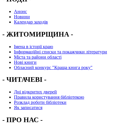
Анонс
Новини
Календар заходів
- ЖИТОМИРЩИНА -
Імена в історії краю
Інформаційні списки та покажчики літератури
Міста та райони області
Нові книги
Обласний конкурс "Краща книга року"
- ЧИТАЧЕВІ -
Дні відкритих дверей
Правила користування бібліотекою
Розклад роботи бібліотеки
Як записатися
- ПРО НАС -