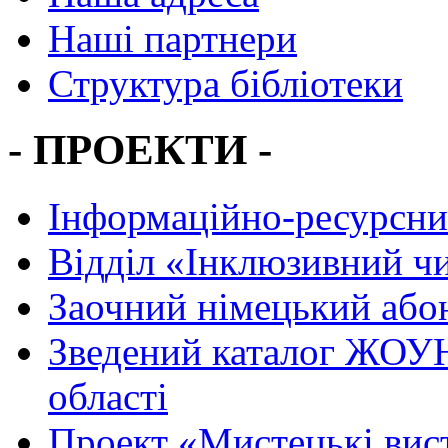
Наші партнери
Структура бібліотеки
- ПРОЕКТИ -
Інформаційно-ресурсни
Вiддiл «Інклюзивний ч
Заочний німецький або
Зведений каталог ЖОУН
області
Проект «Мистецькі вис