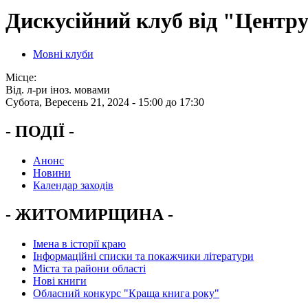
Дискусійний клуб від "Центру
Мовні клуби
Місце:
Від. л-ри іноз. мовами
Субота, Вересень 21, 2024 -
15:00
до
17:30
- ПОДІЇ -
Анонс
Новини
Календар заходів
- ЖИТОМИРЩИНА -
Імена в історії краю
Інформаційні списки та покажчики літератури
Міста та райони області
Нові книги
Обласний конкурс "Краща книга року"