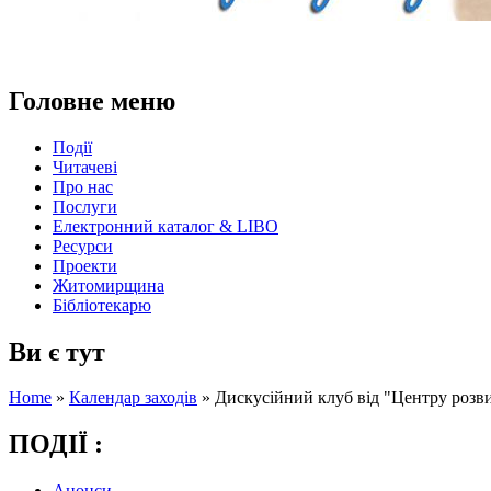
Головне меню
Події
Читачеві
Про нас
Послуги
Електронний каталог & LIBO
Ресурси
Проекти
Житомирщина
Бібліотекарю
Ви є тут
Home
»
Календар заходів
»
Дискусійний клуб від "Центру розви
ПОДІЇ :
Анонси