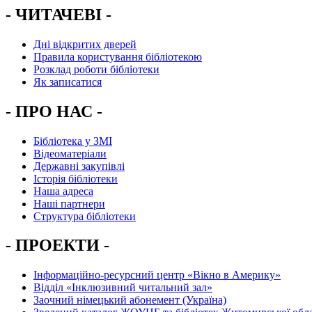
- ЧИТАЧЕВІ -
Дні відкритих дверей
Правила користування бібліотекою
Розклад роботи бібліотеки
Як записатися
- ПРО НАС -
Бібліотека у ЗМІ
Відеоматеріали
Державні закупівлі
Історія бібліотеки
Наша адреса
Наші партнери
Структура бібліотеки
- ПРОЕКТИ -
Інформаційно-ресурсний центр «Вікно в Америку»
Вiддiл «Інклюзивний читальний зал»
Заочний німецький абонемент (Україна)