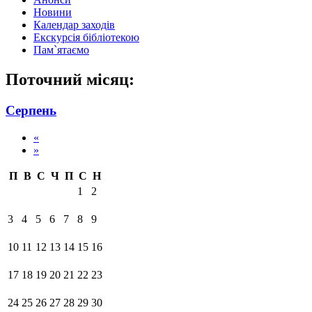
Новини
Календар заходів
Екскурсія бібліотекою
Пам`ятаємо
Поточний місяц:
Серпень
«
»
П
В
С
Ч
П
С
Н
1
2
3
4
5
6
7
8
9
10
11
12
13
14
15
16
17
18
19
20
21
22
23
24
25
26
27
28
29
30